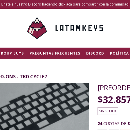
Únete a nuestro Discord haciendo click acá para compartir con la comunidad!
GROUP BUYS
PREGUNTAS FRECUENTES
DISCORD
POLÍTICA
D-ONS - TKD CYCLE7
[PREORDE
$32.85
SIN STOCK
24
CUOTAS DE
$