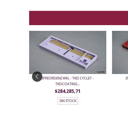
[
[PREORDEN] WKL - TKD CYCLE7 -
 - ANODIZED
TKDCOATING...
$284.285,71
SIN STOCK