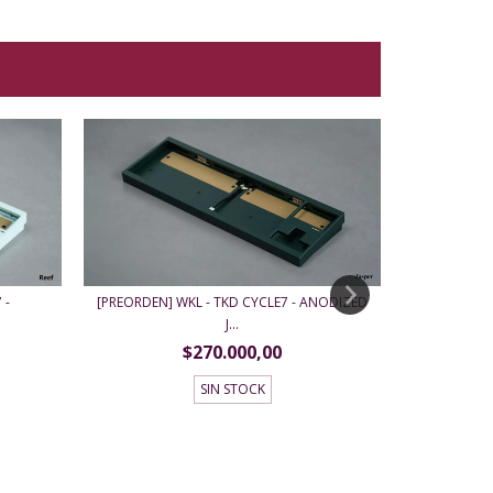
 -
[PREORDEN] WKL - TKD CYCLE7 - ANODIZED
J...
[PREORDEN]
$270.000,00
SIN STOCK