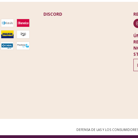
DISCORD
R
Ú
R
N
S
DEFENSA DE LAS Y LOS CONSUMIDORE