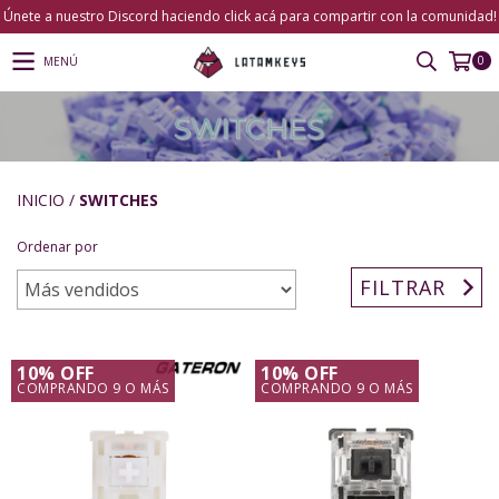
Únete a nuestro Discord haciendo click acá para compartir con la comunidad!
0
MENÚ
INICIO
/
SWITCHES
Ordenar por
FILTRAR
10% OFF
10% OFF
COMPRANDO 9 O MÁS
COMPRANDO 9 O MÁS