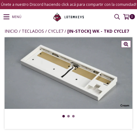
Únete a nuestro Discord haciendo click acá para compartir con la comunidad!
0
MENÚ
INICIO
/
TECLADOS
/
CYCLE7
/
[IN-STOCK] WK - TKD CYCLE7