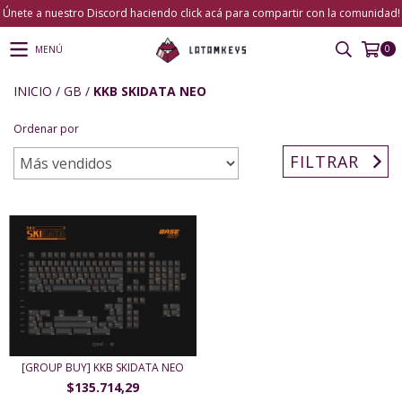
Únete a nuestro Discord haciendo click acá para compartir con la comunidad!
0
MENÚ
INICIO
/
GB
/
KKB SKIDATA NEO
Ordenar por
FILTRAR
[GROUP BUY] KKB SKIDATA NEO
$135.714,29