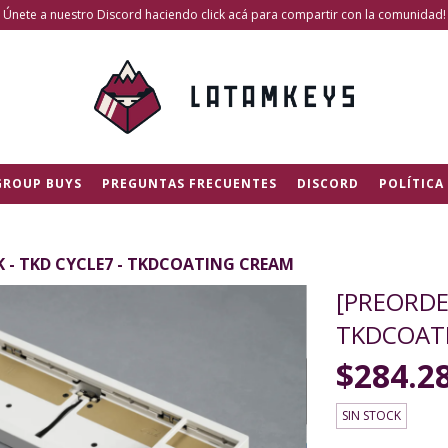
Únete a nuestro Discord haciendo click acá para compartir con la comunidad!
GROUP BUYS
PREGUNTAS FRECUENTES
DISCORD
POLÍTICA
K - TKD CYCLE7 - TKDCOATING CREAM
[PREORDE
TKDCOAT
$284.2
SIN STOCK