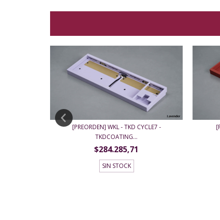
[
[PREORDEN] WKL - TKD CYCLE7 -
 - ANODIZED
TKDCOATING...
$284.285,71
SIN STOCK