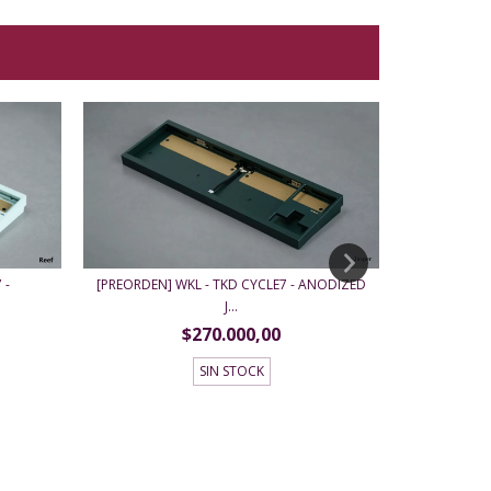
 -
[PREOR
[PREORDEN] WKL - TKD CYCLE7 - ANODIZED
J...
$270.000,00
SIN STOCK