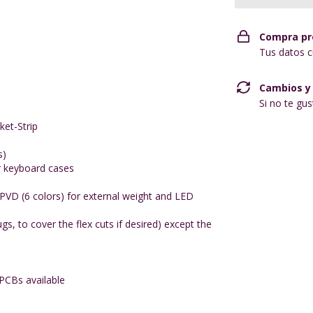
Compra pr
Tus datos c
Cambios y
Si no te gu
et-Strip
s)
r keyboard cases
r PVD (6 colors) for external weight and LED
gs, to cover the flex cuts if desired) except the
PCBs available