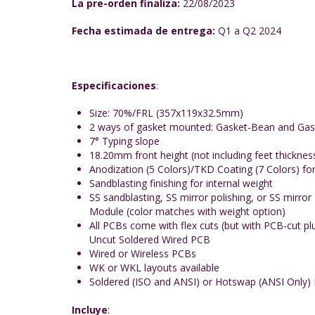
La pre-orden finaliza:
22/08/2023
Fecha estimada de entrega:
Q1 a Q2 2024
Especificaciones
:
Size: 70%/FRL (357x119x32.5mm)
2 ways of gasket mounted: Gasket-Bean and Gask
7° Typing slope
18.20mm front height (not including feet thicknes
Anodization (5 Colors)/TKD Coating (7 Colors) fo
Sandblasting finishing for internal weight
SS sandblasting, SS mirror polishing, or SS mirro
Module (color matches with weight option)
All PCBs come with flex cuts (but with PCB-cut plu
Uncut Soldered Wired PCB
Wired or Wireless PCBs
WK or WKL layouts available
Soldered (ISO and ANSI) or Hotswap (ANSI Only) 
Incluye
: