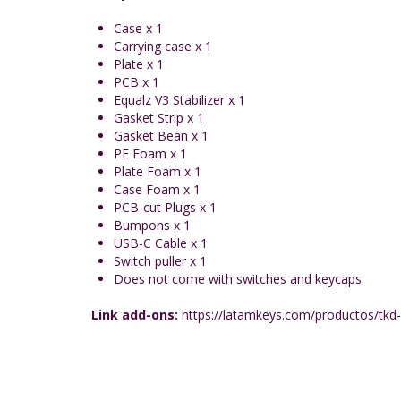
Case x 1
Carrying case x 1
Plate x 1
PCB x 1
Equalz V3 Stabilizer x 1
Gasket Strip x 1
Gasket Bean x 1
PE Foam x 1
Plate Foam x 1
Case Foam x 1
PCB-cut Plugs x 1
Bumpons x 1
USB-C Cable x 1
Switch puller x 1
Does not come with switches and keycaps
Link add-ons:
https://latamkeys.com/productos/tkd