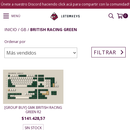
Únete a nuestro Discord haciendo click acá para compartir con la comunidad!
0
MENÚ
INICIO
/
GB
/
BRITISH RACING GREEN
Ordenar por
FILTRAR
[GROUP BUY] GMK BRITISH RACING
GREEN R2
$141.428,57
SIN STOCK