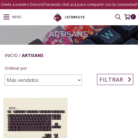
Únete a nuestro Discord haciendo click acá para compartir con la comunidad!
0
MENÚ
INICIO
/
ARTISANS
Ordenar por
FILTRAR