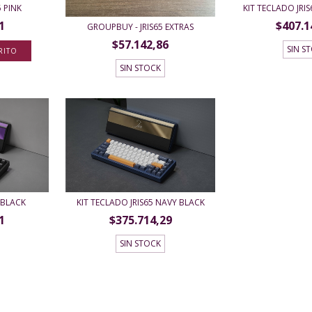
5 PINK
KIT TECLADO JRIS
1
$407.1
GROUPBUY - JRIS65 EXTRAS
$57.142,86
SIN S
RITO
SIN STOCK
 BLACK
KIT TECLADO JRIS65 NAVY BLACK
1
$375.714,29
SIN STOCK