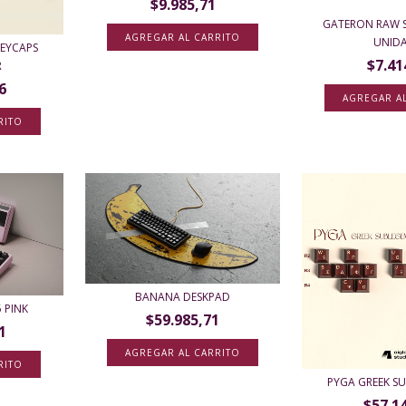
$9.985,71
GATERON RAW S
UNID
 KEYCAPS
$7.41
R
6
RITO
BANANA DESKPAD
5 PINK
$59.985,71
1
RITO
PYGA GREEK SU
$57.1