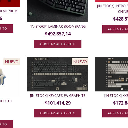
[IN STOCK] INTRO 
NDEMONIUM
CHINES
6
$428.5
[IN-STOCK] LAMINAR BOOMERANG
RITO
AGREGAR A
$492.857,14
AGREGAR AL CARRITO
NUEVO
NUEVO
[IN-STOCK] KEYCAPS SW GRAPHITE
[IN STOCK] K
D X 10
$101.414,29
$172.8
AGREGAR A