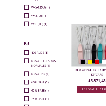
WK (6.25U) (1)
WK (7U) (1)
WKL (7U) (1)
Kit
40S ALICE (1)
6.25U - TECLADOS
NORMALES (1)
KEYCAP PULLER - EXT
6.25U BAR (1)
KEYCAPS
$3.571,43
60% BASE (1)
AGREGAR AL CAR
65% BASE (1)
75% BASE (1)