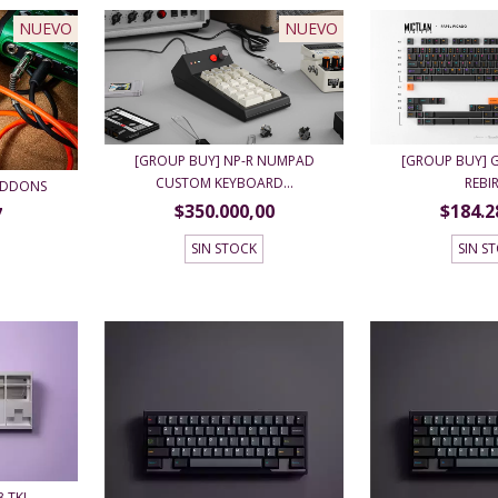
NUEVO
NUEVO
[GROUP BUY] NP-R NUMPAD
[GROUP BUY] 
CUSTOM KEYBOARD...
REBI
 ADDONS
$350.000,00
$184.2
7
SIN STOCK
SIN S
8 TKL