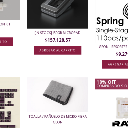
ON KIT
1
[IN STOCK] IS0GR MICROPAD
$157.128,57
GEON - RESORTES
AGREGAR AL CARRITO
$9.27
AGREGAR A
10% OFF
COMPRANDO 9 O
TOALLA / PAÑUELO DE MICRO FIBRA
GEON