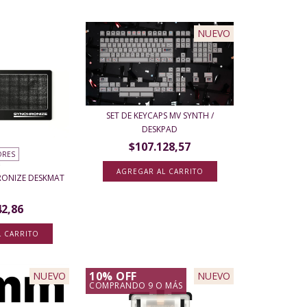
NUEVO
SET DE KEYCAPS MV SYNTH /
DESKPAD
$107.128,57
ORES
AGREGAR AL CARRITO
HRONIZE DESKMAT
2
42,86
L CARRITO
10% OFF
NUEVO
NUEVO
COMPRANDO 9 O MÁS