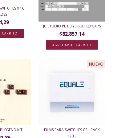
WITCHES X 10
ADES
4,29
JC STUDIO PBT DYE-SUB KEYCAPS
$82.857,14
AGREGAR AL CARRITO
NUEVO
FILMS PARA SWITCHES C3 - PACK
BLEGEND KIT
120U
42,86