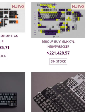
NUEVO
NUEVO
GMK MICTLAN
RTH
[GROUP BUY] GMK CYL
NERVEWRECKER
85,71
$221.428,57
TOCK
SIN STOCK