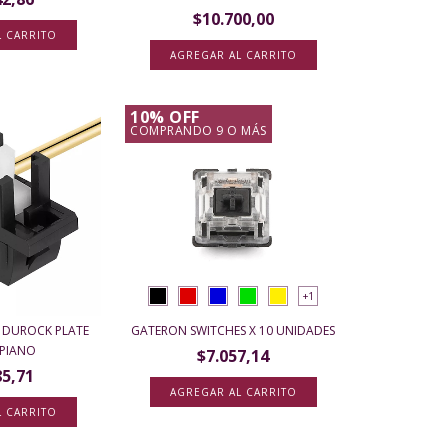
$10.700,00
L CARRITO
10% OFF
COMPRANDO 9 O MÁS
+1
S DUROCK PLATE
GATERON SWITCHES X 10 UNIDADES
PIANO
$7.057,14
85,71
AGREGAR AL CARRITO