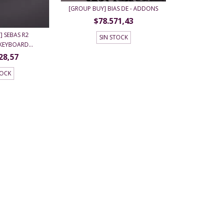
[GROUP BUY] BIAS DE - ADDONS
$78.571,43
 SEBAS R2
SIN STOCK
KEYBOARD...
28,57
TOCK