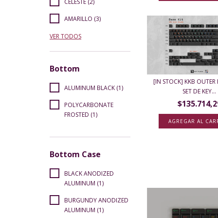
CELESTE (2)
AMARILLO (3)
VER TODOS
Bottom
[IN STOCK] KKB OUTER
ALUMINUM BLACK (1)
SET DE KEY...
$135.714,2
POLYCARBONATE
FROSTED (1)
AGREGAR AL CAR
Bottom Case
BLACK ANODIZED
ALUMINUM (1)
BURGUNDY ANODIZED
ALUMINUM (1)