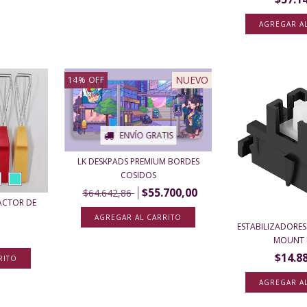
AGREGAR A
NUEVO
14
%
OFF
ENVÍO GRATIS
LK DESKPADS PREMIUM BORDES
COSIDOS
$55.700,00
$64.642,86
RACTOR DE
ESTABILIZADORE
MOUNT 
$14.8
RITO