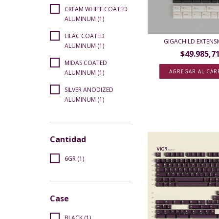
CREAM WHITE COATED
ALUMINUM (1)
LILAC COATED
GIGACHILD EXTENSI
ALUMINUM (1)
$49.985,7
MIDAS COATED
ALUMINUM (1)
SILVER ANODIZED
ALUMINUM (1)
Cantidad
6GR (1)
Case
BLACK (1)