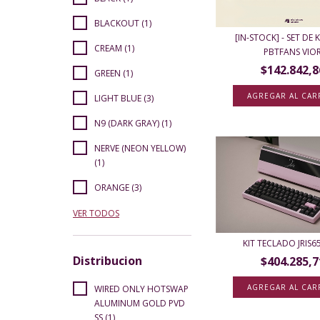
BLACKOUT (1)
[IN-STOCK] - SET DE
CREAM (1)
PBTFANS VIO
$142.842,8
GREEN (1)
AGREGAR AL CAR
LIGHT BLUE (3)
N9 (DARK GRAY) (1)
NERVE (NEON YELLOW)
(1)
ORANGE (3)
VER TODOS
KIT TECLADO JRIS6
Distribucion
$404.285,7
AGREGAR AL CAR
WIRED ONLY HOTSWAP
ALUMINUM GOLD PVD
SS (1)