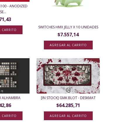
S100 - ANODIZED
E...
71,43
SWITCHES HMX JELLY X 10 UNIDADES
L CARRITO
$7.557,14
KB ALHAMBRA
[IN STOCK] GMK BLOT - DESKMAT
42,86
$64.285,71
L CARRITO
AGREGAR AL CARRITO