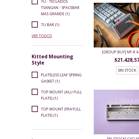
7U - TECLADOS
TSANGAN - SPACEBAR
MAS GRANDE (1)
7U BAR (1)
VER TODOS
[GROUP BUY] NP-R
Kitted Mounting
$21.428,5
Style
SIN STOCK
PLATELESS LEAF SPRING
GASKET (1)
TOP MOUNT (ALU FULL
PLATE) (1)
TOP MOUNT (FR4 FULL
PLATE) (1)
[IN-STOCK] CYCLE