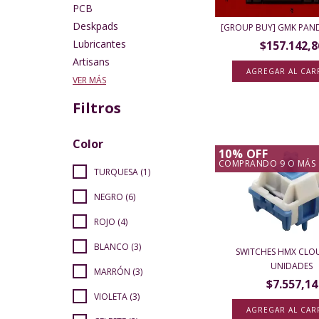
PCB
Deskpads
[GROUP BUY] GMK PA
Lubricantes
$157.142,8
Artisans
AGREGAR AL CAR
VER MÁS
Filtros
Color
10% OFF
COMPRANDO 9 O MÁS
TURQUESA (1)
NEGRO (6)
ROJO (4)
BLANCO (3)
SWITCHES HMX CLOU
UNIDADES
MARRÓN (3)
$7.557,14
VIOLETA (3)