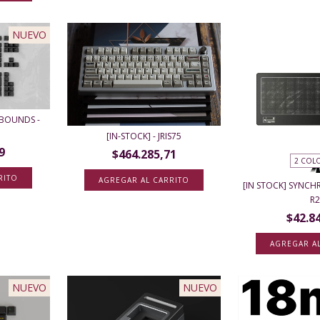
NUEVO
 BOUNDS -
[IN-STOCK] - JRIS75
9
$464.285,71
2 COL
RITO
AGREGAR AL CARRITO
[IN STOCK] SYNC
R
$42.8
AGREGAR A
NUEVO
NUEVO