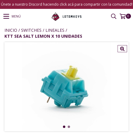
Únete a nuestro Discord haciendo click acá para compartir con la comunidad!
0
MENÚ
INICIO
/
SWITCHES
/
LINEALES
/
KTT SEA SALT LEMON X 10 UNIDADES