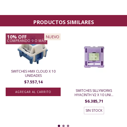
PRODUCTOS SIMILARES
10% OFF
NUEVO
COMPRANDO 9 O MÁS
SWITCHES HMX CLOUD X 10
UNIDADES
$7.557,14
SWITCHES SILLYWORKS
HYACINTH V2 X 10 UNI...
$6.385,71
SIN STOCK