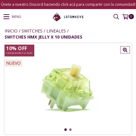
Únete a nuestro Discord haciendo click acá para compartir con la comunidad!
0
MENÚ
INICIO
/
SWITCHES
/
LINEALES
/
SWITCHES HMX JELLY X 10 UNIDADES
10% OFF
comprando 9 o más
NUEVO