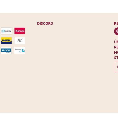
DISCORD
R
Ú
R
N
S