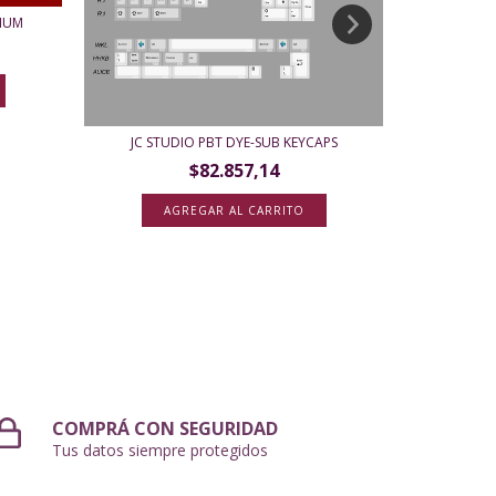
IUM
[IN-STOCK] 
JC STUDIO PBT DYE-SUB KEYCAPS
A
$82.857,14
AGREGAR AL CARRITO
COMPRÁ CON SEGURIDAD
Tus datos siempre protegidos