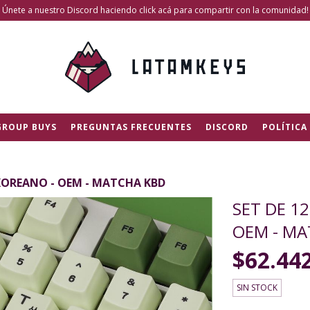
Únete a nuestro Discord haciendo click acá para compartir con la comunidad!
GROUP BUYS
PREGUNTAS FRECUENTES
DISCORD
POLÍTICA
 KOREANO - OEM - MATCHA KBD
SET DE 1
OEM - MA
$62.44
SIN STOCK