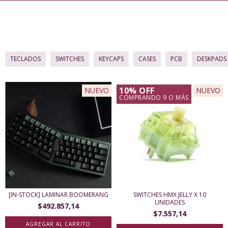
Todo lo que necesitas para entrar al mundo de los teclados
mecánicos personalizados. Información, teclados, accesorios y
mucho más.
TECLADOS
SWITCHES
KEYCAPS
CASES
PCB
DESKPADS
10% OFF
NUEVO
NUEVO
COMPRANDO 9 O MÁS
[IN-STOCK] LAMINAR BOOMERANG
SWITCHES HMX JELLY X 10
UNIDADES
$492.857,14
$7.557,14
AGREGAR AL CARRITO