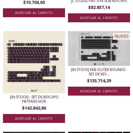
JC STUDIO PBT DYE-SUB KEYCAPS
$10.700,00
$82.857,14
AGREGAR AL CARRITO
NUEVO
[IN STOCK] KKB OUTER BOUNDS -
SET DE KEY...
$135.714,29
AGREGAR AL CARRITO
[IN-STOCK] - SET DE KEYCAPS
PBTFANS VIOR
$142.842,86
AGREGAR AL CARRITO