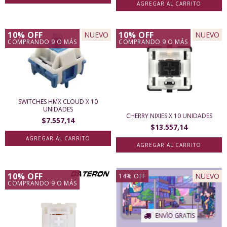
10% OFF
10% OFF
NUEVO
NUEVO
COMPRANDO 9 O MÁS
COMPRANDO 9 O MÁS
SWITCHES HMX CLOUD X 10
UNIDADES
CHERRY NIXIES X 10 UNIDADES
$7.557,14
$13.557,14
10% OFF
NUEVO
14
%
OFF
COMPRANDO 9 O MÁS
ENVÍO GRATIS