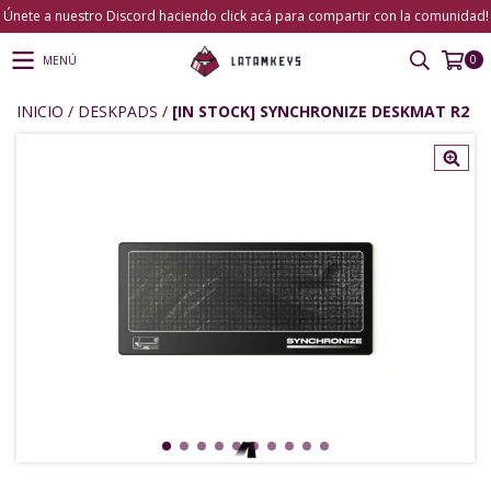
Únete a nuestro Discord haciendo click acá para compartir con la comunidad!
0
MENÚ
INICIO
/
DESKPADS
/
[IN STOCK] SYNCHRONIZE DESKMAT R2