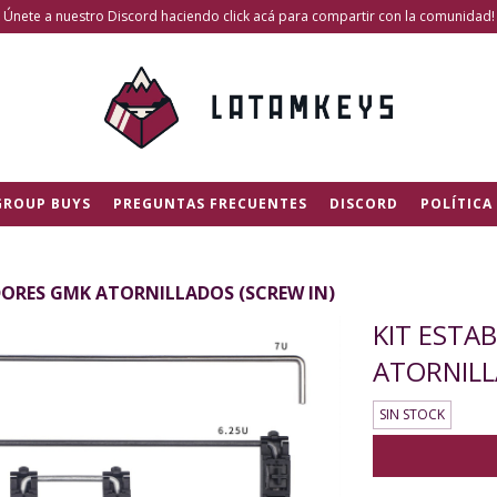
Únete a nuestro Discord haciendo click acá para compartir con la comunidad!
GROUP BUYS
PREGUNTAS FRECUENTES
DISCORD
POLÍTICA
DORES GMK ATORNILLADOS (SCREW IN)
KIT ESTA
ATORNILL
SIN STOCK