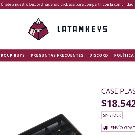
Únete a nuestro Discord haciendo click acá para compartir con la comunidad!
GROUP BUYS
PREGUNTAS FRECUENTES
DISCORD
POLÍTICA
CASE PLA
$18.54
SIN STOCK
ENVÍO GRAT