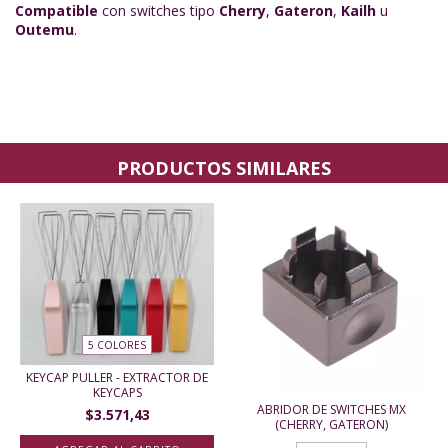
Compatible
con switches tipo
Cherry
,
Gateron
,
Kailh
u
Outemu
.
PRODUCTOS SIMILARES
5 COLORES
KEYCAP PULLER - EXTRACTOR DE
KEYCAPS
ABRIDOR DE SWITCHES MX
$3.571,43
(CHERRY, GATERON)