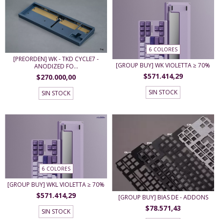
6 COLORES
[PREORDEN] WK - TKD CYCLE7 -
[GROUP BUY] WK VIOLETTA ≥ 70%
ANODIZED FO...
$571.414,29
$270.000,00
SIN STOCK
SIN STOCK
6 COLORES
[GROUP BUY] WKL VIOLETTA ≥ 70%
$571.414,29
[GROUP BUY] BIAS DE - ADDONS
$78.571,43
SIN STOCK