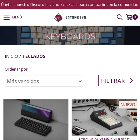
Únete a nuestro Discord haciendo click acá para compartir con la comunidad!
0
MENÚ
INICIO
/
TECLADOS
Ordenar por
FILTRAR
NUEVO
[GROUP BUY] NP-R NUMPAD