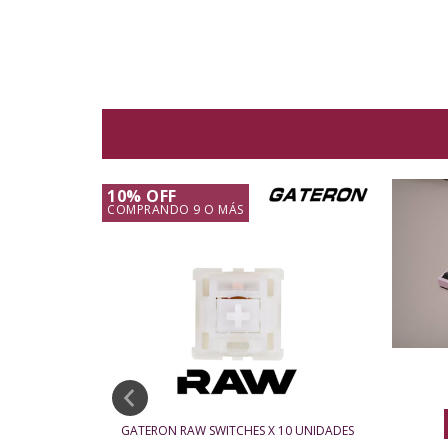
10% OFF
COMPRANDO 9 O MÁS
AMO VERSION
GATERON RAW SWITCHES X 10 UNIDADES