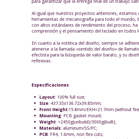
para garantizar que la entrega final de un trabajo sat
Al igual que nuestros proyectos anteriores, estamos 
herramientas de mecanografía para todo el mundo, 
con altos estándares de rendimiento del proceso, ha s
comprensión y el pensamiento del teclado en todos 
En cuanto a la estética del diseño, siempre se adhiere
atenerse a la llamada «sentido del diseño» de llamat
efectista para la búsqueda de valor barato, y su dis
reflexivas.
Especificaciones
Layout
: 100% full size;
Size
: 437.35x136.72x39.85mm;
Front
Height
:15.8mm/EKH=21.7mm (without feet
Mounting
: PCB gasket mount;
Weight
: ≈2450g(unbuild)/3000g(built);
Materials
: aluminum/SS/PC;
PCB
: FR4, 1.6mm, non flex cuts;