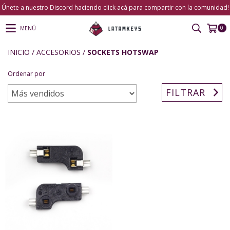
Únete a nuestro Discord haciendo click acá para compartir con la comunidad!
0
MENÚ
INICIO
/
ACCESORIOS
/
SOCKETS HOTSWAP
Ordenar por
FILTRAR