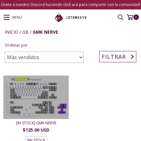
Únete a nuestro Discord haciendo click acá para compartir con la comunidad!
0
MENÚ
INICIO
/
GB
/
GMK NERVE
Ordenar por
FILTRAR
[IN STOCK] GMK NERVE
$125.00 USD
SIN STOCK