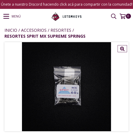
Únete a nuestro Discord haciendo click acá para compartir con la comunidad!
0
MENÚ
INICIO
/
ACCESORIOS
/
RESORTES
/
RESORTES SPRIT MX SUPREME SPRINGS