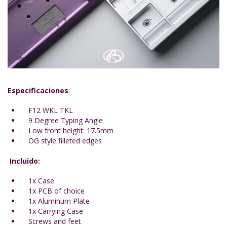
Especificaciones
:
F12 WKL TKL
9 Degree Typing Angle
Low front height: 17.5mm
OG style filleted edges
Incluido:
1x Case
1x PCB of choice
1x Aluminum Plate
1x Carrying Case
Screws and feet