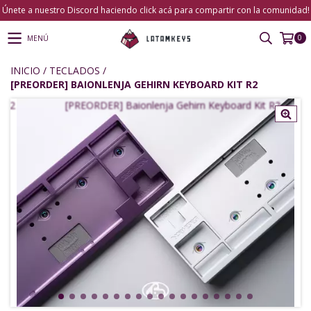
Únete a nuestro Discord haciendo click acá para compartir con la comunidad!
0
MENÚ
INICIO
/
TECLADOS
/
[PREORDER] BAIONLENJA GEHIRN KEYBOARD KIT R2