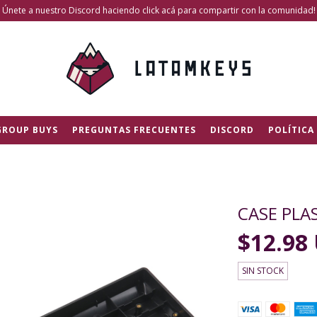
Únete a nuestro Discord haciendo click acá para compartir con la comunidad!
GROUP BUYS
PREGUNTAS FRECUENTES
DISCORD
POLÍTICA
CASE PLA
$12.98
SIN STOCK