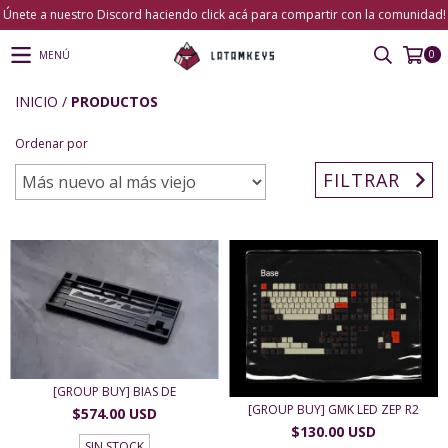
Únete a nuestro Discord haciendo click acá para compartir con la comunidad!
0
MENÚ
INICIO
/
PRODUCTOS
Ordenar por
FILTRAR
[GROUP BUY] BIAS DE
[GROUP BUY] GMK LED ZEP R2
$574.00 USD
$130.00 USD
SIN STOCK